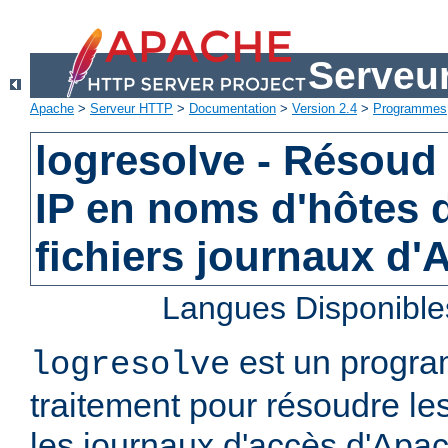
Serveu
Apache
>
Serveur HTTP
>
Documentation
>
Version 2.4
>
Programmes
logresolve - Résoud
IP en noms d'hôtes 
fichiers journaux d
Langues Disponible
est un progra
logresolve
traitement pour résoudre le
les journaux d'accès d'Apa