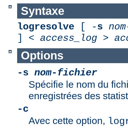
Syntaxe
logresolve
[ -
s
nom
] <
access_log
>
ac
Options
-s
nom-fichier
Spécifie le nom du fich
enregistrées des statis
-c
Avec cette option,
log