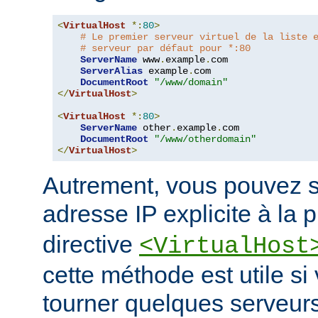
<
VirtualHost
*:
80
>
# Le premier serveur virtuel de la liste 
# serveur par défaut pour *:80
ServerName
 www
.
example
.
com

ServerAlias
 example
.
com

DocumentRoot
"/www/domain"
</
VirtualHost
>
<
VirtualHost
*:
80
>
ServerName
 other
.
example
.
com

DocumentRoot
"/www/otherdomain"
</
VirtualHost
>
Autrement, vous pouvez s
adresse IP explicite à la 
directive
<VirtualHost
cette méthode est utile si
tourner quelques serveurs