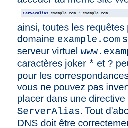
ServerAlias
 example
.
com 
*.
example
.
com
ainsi, toutes les requêtes
domaine
s
example.com
serveur virtuel
www.exam
caractères joker
et
peu
*
?
pour les correspondances
vous ne pouvez pas inven
placer dans une directive
. Tout d'ab
ServerAlias
DNS doit être correctemen