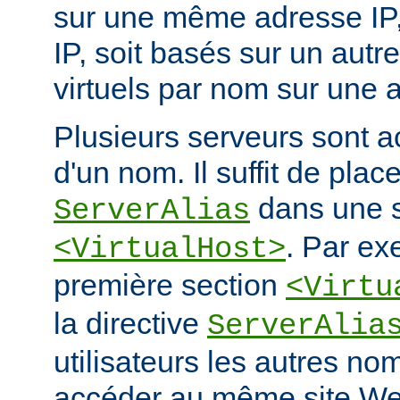
sur une même adresse IP, e
IP, soit basés sur un autr
virtuels par nom sur une a
Plusieurs serveurs sont a
d'un nom. Il suffit de place
dans une s
ServerAlias
. Par ex
<VirtualHost>
première section
<Virtu
la directive
ServerAlia
utilisateurs les autres n
accéder au même site We