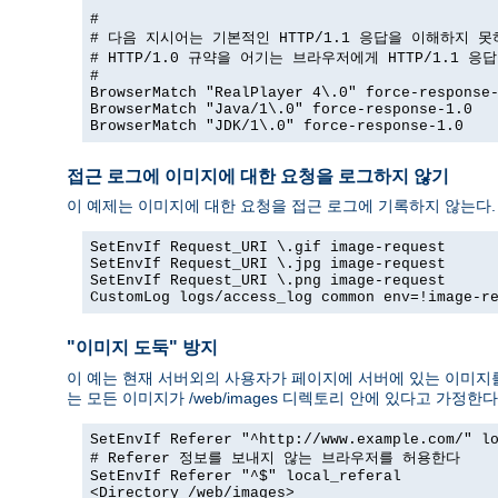
#

# 다음 지시어는 기본적인 HTTP/1.1 응답을 이해하지 못
# HTTP/1.0 규약을 어기는 브라우저에게 HTTP/1.1 응
#

BrowserMatch "RealPlayer 4\.0" force-response-
BrowserMatch "Java/1\.0" force-response-1.0

BrowserMatch "JDK/1\.0" force-response-1.0
접근 로그에 이미지에 대한 요청을 로그하지 않기
이 예제는 이미지에 대한 요청을 접근 로그에 기록하지 않는다.
SetEnvIf Request_URI \.gif image-request

SetEnvIf Request_URI \.jpg image-request

SetEnvIf Request_URI \.png image-request

CustomLog logs/access_log common env=!image-r
"이미지 도둑" 방지
이 예는 현재 서버외의 사용자가 페이지에 서버에 있는 이미지를
는 모든 이미지가 /web/images 디렉토리 안에 있다고 가정한다
SetEnvIf Referer "^http://www.example.com/" lo
# Referer 정보를 보내지 않는 브라우저를 허용한다

SetEnvIf Referer "^$" local_referal

<Directory /web/images>
