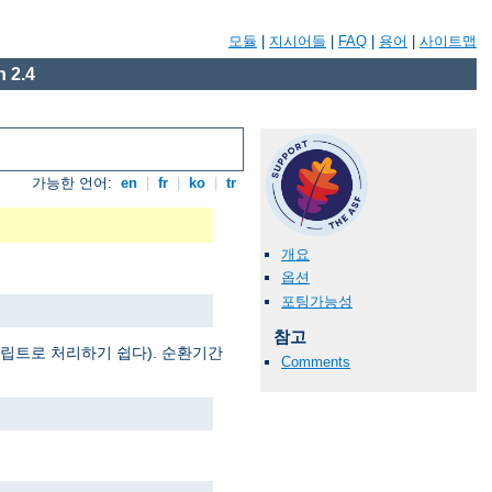
모듈
|
지시어들
|
FAQ
|
용어
|
사이트맵
 2.4
가능한 언어:
en
|
fr
|
ko
|
tr
개요
옵션
포팅가능성
참고
 스크립트로 처리하기 쉽다). 순환기간
Comments