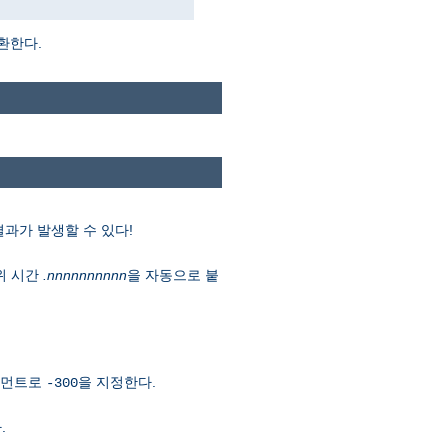
환한다.
결과가 발생할 수 있다!
위 시간
.nnnnnnnnnn
을 자동으로 붙
아규먼트로
을 지정한다.
-300
.