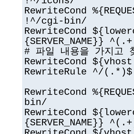
!^/icons/
RewriteCond %{REQUE
!^/cgi-bin/
RewriteCond ${lower
{SERVER_NAME}} ^(.+
# 파일 내용을 가지고 
RewriteCond ${vhost
RewriteRule ^/(.*)$
RewriteCond %{REQUE
bin/
RewriteCond ${lower
{SERVER_NAME}} ^(.+
RewriteCond ${vhost