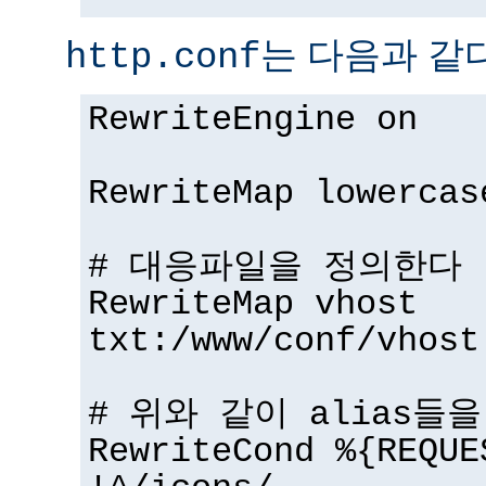
는 다음과 같다
http.conf
RewriteEngine on
RewriteMap lowercas
# 대응파일을 정의한다
RewriteMap vhost
txt:/www/conf/vhost
# 위와 같이 alias들
RewriteCond %{REQUE