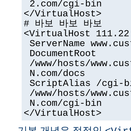
2.com/cgi-bin
</VirtualHost>
# 바보 바보 바보
<VirtualHost 111.22
ServerName www.cus
DocumentRoot
/www/hosts/www.cus
N.com/docs
ScriptAlias /cgi-b
/www/hosts/www.cus
N.com/cgi-bin
</VirtualHost>
기본 개념은 정적인