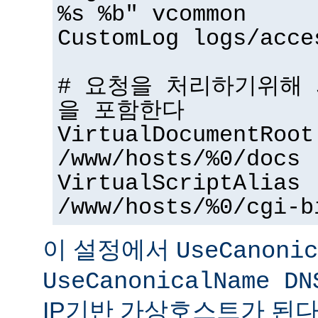
%s %b" vcommon
CustomLog logs/acce
# 요청을 처리하기위해
을 포함한다
VirtualDocumentRoot
/www/hosts/%0/docs
VirtualScriptAlias
/www/hosts/%0/cgi-b
이 설정에서
UseCanonic
UseCanonicalName DN
IP기반 가상호스트가 된다