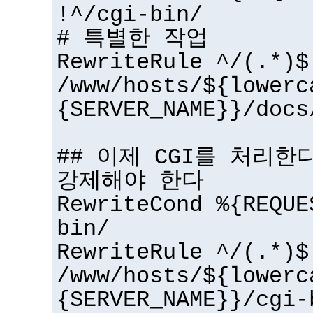
!^/cgi-bin/
# 특별한 작업
RewriteRule ^/(.*)$
/www/hosts/${lowerc
{SERVER_NAME}}/docs
## 이제 CGI를 처리한다 
강제해야 한다
RewriteCond %{REQUE
bin/
RewriteRule ^/(.*)$
/www/hosts/${lowerc
{SERVER_NAME}}/cgi-