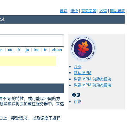
模块
|
指令
|
常见问题
|
术语
|
网站导航
.4
en
|
es
|
fr
|
ja
|
ko
|
tr
|
zh-cn
介绍
默认 MPM
构建 MPM 为静态模块
构建 MPM 为动态模块
参见
需要不同 的特性，或可能以不同的方
评论
选择哪些模块将会加载在服务器中，来选
络端口上，接受请求， 以及调度子进程