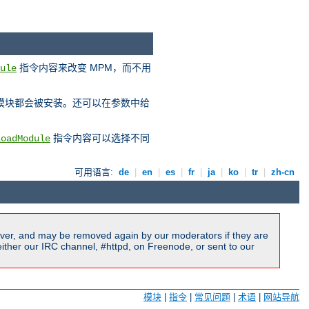
指令内容来改变 MPM，而不用
ule
 模块都会被安装。还可以在参数中给
指令内容可以选择不同
LoadModule
可用语言:
de
|
en
|
es
|
fr
|
ja
|
ko
|
tr
|
zh-cn
ver, and may be removed again by our moderators if they are
ither our IRC channel, #httpd, on Freenode, or sent to our
模块
|
指令
|
常见问题
|
术语
|
网站导航