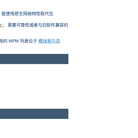
能使用原生网络特性取代在
t
； 需要可靠性或者与旧软件兼容的
t
用的 MPM 列表位于
模块索引页